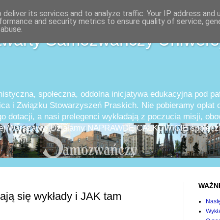
deliver its services and to analyze traffic. Your IP address and
formance and security metrics to ensure quality of service, ge
 abuse.
twarty Samozwańczy Uniwers
istyczna, społeczna, oddolna inicjatywa edukacyjna pod p
ica i Związku Stowarzyszeń Praskich. Nie pobieramy opłat o
o dotacji, a nasi prelegenci wykładają z poczucia misji, ob
całej Warszawy. Działamy NAPRAWDĘ CAŁKOWICIE społeczn
WAŻN
ją się wykłady i JAK tam
Nast
Wykła