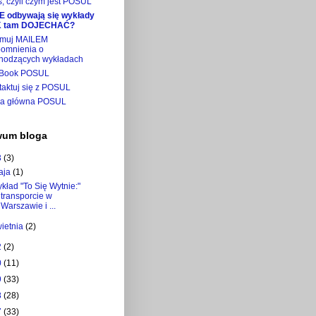
, czyli czym jest POSUL
E odbywają się wykłady
K tam DOJECHAĆ?
ymuj MAILEM
pomnienia o
hodzących wykładach
Book POSUL
taktuj się z POSUL
na główna POSUL
wum bloga
3
(3)
aja
(1)
kład "To Się Wytnie:"
transporcie w
Warszawie i ...
wietnia
(2)
2
(2)
0
(11)
9
(33)
8
(28)
7
(33)