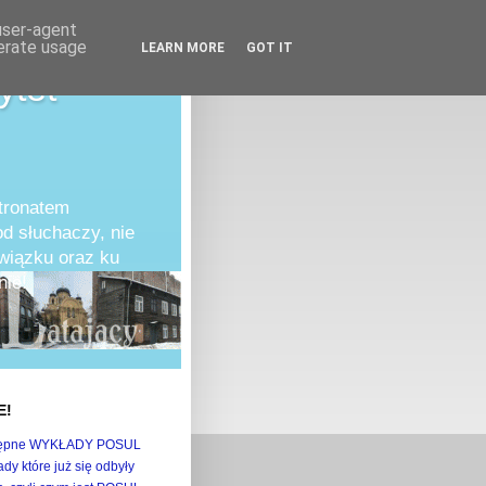
 user-agent
nerate usage
LEARN MORE
GOT IT
ytet
atronatem
d słuchaczy, nie
owiązku oraz ku
ie!
E!
ępne WYKŁADY POSUL
dy które już się odbyły