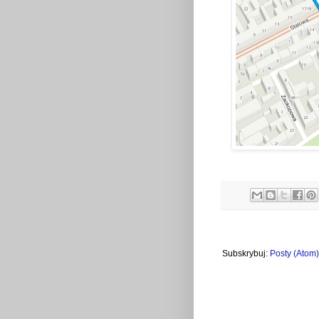
Subskrybuj:
Posty (Atom)