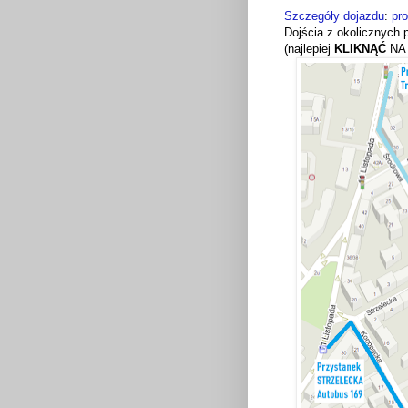
Szczegóły dojazdu
:
pr
Dojścia z okolicznych 
(najlepiej
KLIKNĄĆ
NA 