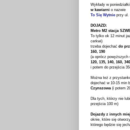
Wykłady w poniedziałki 
w kawiarni
o nazwie
To Się Wytnie
przy ul
DOJAZD:
Metro M2 stacja SZ
To tylko ok 12 minut ja
cerkwi)
trzeba dojechać
do pr
160, 190
(a oprócz powyższych 
120, 135, 140, 160, 340
i potem do przejścia 3
Można też z przystankó
dojechać w 10-15 min 
Czynszowa
(i potem 2
Dla tych, którzy nie lu
przejścia 100 m)
Dojazdy z innych miej
oknie, które się otwor
którego będzie się jech