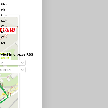
6
(32)
5
(4)
4
(18)
3
(20)
2
(25)
1
(28)
0
(23)
9
(2)
ybuj info przez RSS
ty
entarze