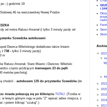
O nas
po ;-) godzinie 19
GDZI
i JA
. Stalowej 46 na warszawskiej Nowej Pradze
Otrz
przy
nadc
Face
WEDZKA
zdy od metra Ratusz-Arsenał (i tylko 3 minuty jazdy od
Skon
Stro
zystanku Szwedzka autobusami
Archi
spod Dworca Wileńskiego dodatkowo także liniami
, i 738 -
tylko 3 minuty jazdy)
▼
202
50 m
▼
m
Wy
w Ratusz-Arsenał, Stare Miasto i Dworzec Wileński
bardzo często jeżdżącym
tramwajem 23 do pętli
00 metrów piechotą)
►
k
bią chodzić -
autobusem 135 do przystanku Szwedzka
(do
►
202
►
202
sc miasta pokazują się po kliknięciu
TUTAJ
. (Trzeba w
►
201
zy, w lewym górnym rogu w polu "Z" wpisać adres miejsca, z
►
201
ać i potem kliknąć "szukaj".)
►
201