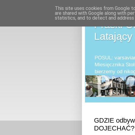
This site uses cookies from Google to 
are shared with Google along with per
statistics, and to detect and address
Praski O
Latający
POSUL: varsavian
Miesięcznika Stol
bierzemy od nikog
chwale Pragi i 
GDZIE odbywa
DOJECHAĆ?