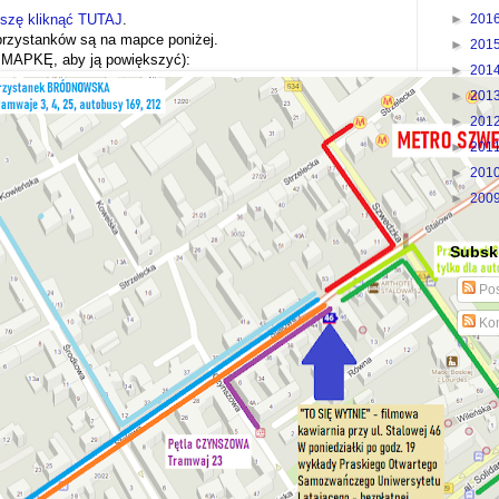
oszę kliknąć TUTAJ
.
►
201
przystanków są na mapce poniżej.
►
201
MAPKĘ, aby ją powiększyć):
►
201
►
201
►
201
►
201
►
201
►
200
Subskr
Pos
Kom