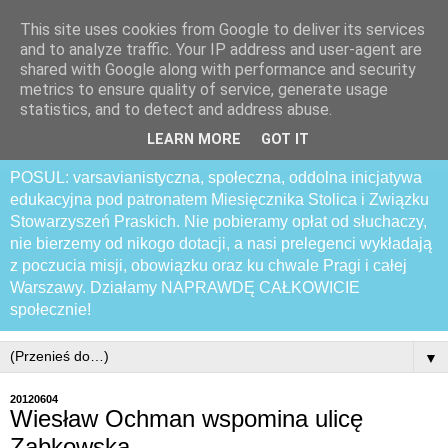
This site uses cookies from Google to deliver its services
Praski Otwarty
and to analyze traffic. Your IP address and user-agent are
shared with Google along with performance and security
Samozwańczy Uniwersytet
metrics to ensure quality of service, generate usage
statistics, and to detect and address abuse.
Latający
LEARN MORE
GOT IT
POSUL: varsavianistyczna, społeczna, oddolna inicjatywa
edukacyjna pod patronatem Miesięcznika Stolica i Związku
Stowarzyszeń Praskich. Nie pobieramy opłat od słuchaczy,
nie bierzemy od nikogo dotacji, a nasi prelegenci wykładają
z poczucia misji, obowiązku oraz ku chwale Pragi i całej
Warszawy. Działamy NAPRAWDĘ CAŁKOWICIE
społecznie!
▼
20120604
Wiesław Ochman wspomina ulicę
Ząbkowską