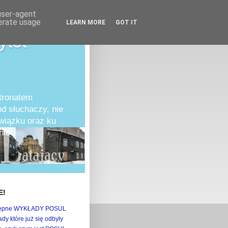
 user-agent
nerate usage
LEARN MORE
GOT IT
ytet
atronatem
d słuchaczy, nie
owiązku oraz ku
ie!
E!
ępne WYKŁADY POSUL
dy które już się odbyły