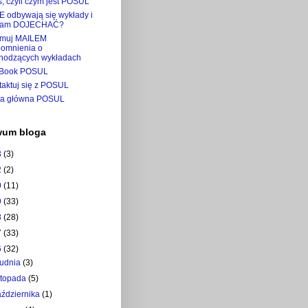
, czyli czym jest POSUL
E odbywają się wykłady i
tam DOJECHAĆ?
ymuj MAILEM
pomnienia o
hodzących wykładach
Book POSUL
taktuj się z POSUL
na główna POSUL
wum bloga
3
(3)
2
(2)
0
(11)
9
(33)
8
(28)
7
(33)
6
(32)
rudnia
(3)
istopada
(5)
aździernika
(1)