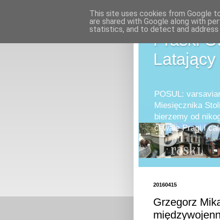
This site uses cookies from Google to 
are shared with Google along with per
statistics, and to detect and address
Praski O
Latający
POSUL: varsavian
Miesięcznika Stol
bierzemy od nikog
chwale Pragi i 
20160415
Grzegorz Mika
międzywojenn