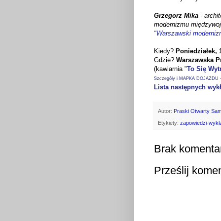
Grzegorz Mika
- archit
modernizmu międzywoje
"
Warszawski moderniz
Kiedy?
Poniedziałek, 
Gdzie?
Warszawska P
(kawiarnia "
To Się Wyt
Szczegóły i MAPKA DOJAZDU - 
Lista następnych wyk
Autor:
Praski Otwarty Sa
Etykiety:
zapowiedzi-wyk
Brak komenta
Prześlij kome