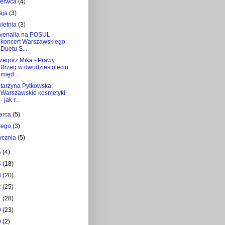
zerwca
(4)
aja
(3)
wietnia
(3)
venalia na POSUL -
koncert Warszawskiego
Duetu S...
zegorz Mika - Prawy
Brzeg w dwudziestoleciu
międ...
tarzyna Pytkowska:
Warszawskie kosmetyki
- jak r...
arca
(5)
utego
(3)
tycznia
(5)
5
(4)
4
(18)
3
(20)
2
(25)
1
(28)
0
(23)
9
(2)