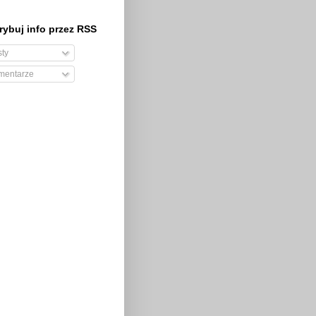
ybuj info przez RSS
ty
entarze