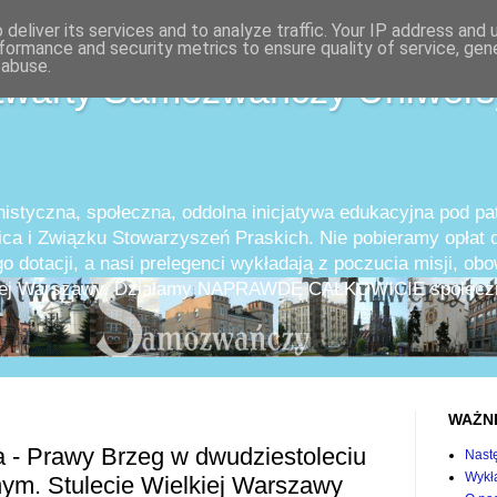
deliver its services and to analyze traffic. Your IP address and
formance and security metrics to ensure quality of service, ge
 abuse.
twarty Samozwańczy Uniwers
istyczna, społeczna, oddolna inicjatywa edukacyjna pod p
ica i Związku Stowarzyszeń Praskich. Nie pobieramy opłat o
o dotacji, a nasi prelegenci wykładają z poczucia misji, ob
całej Warszawy. Działamy NAPRAWDĘ CAŁKOWICIE społeczn
WAŻN
 - Prawy Brzeg w dwudziestoleciu
Nast
Wykła
ym. Stulecie Wielkiej Warszawy