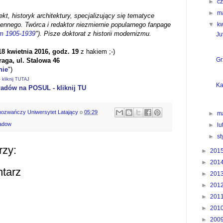
►
c
►
m
ekt, historyk architektury, specjalizujący się tematyce
nnego. Twórca i redaktor niezmiernie popularnego fanpage
▼
k
m 1905-1939
"). Pisze doktorat z historii modernizmu.
Ju
18 kwietnia 2016, godz. 19
z hakiem ;-)
Gr
raga,
ul. Stalowa 46
nie
")
kliknij TUTAJ
Ka
ładów na POSUL - kliknij TU
mozwańczy Uniwersytet Latający
o
05:29
►
m
ladow
►
l
►
s
rzy:
►
201
►
201
ntarz
►
201
►
201
►
201
►
201
►
200