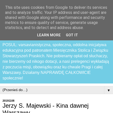
This site uses cookies from Google to deliver its services
Praski Otwarty
and to analyze traffic. Your IP address and user-agent are
shared with Google along with performance and security
Samozwańczy Uniwersytet
metrics to ensure quality of service, generate usage
statistics, and to detect and address abuse.
Latający
LEARN MORE
GOT IT
POSUL: varsavianistyczna, społeczna, oddolna inicjatywa
edukacyjna pod patronatem Miesięcznika Stolica i Związku
Stowarzyszeń Praskich. Nie pobieramy opłat od słuchaczy,
nie bierzemy od nikogo dotacji, a nasi prelegenci wykładają
z poczucia misji, obowiązku oraz ku chwale Pragi i całej
Warszawy. Działamy NAPRAWDĘ CAŁKOWICIE
społecznie!
▼
20191108
Jerzy S. Majewski - Kina dawnej
Warszawy