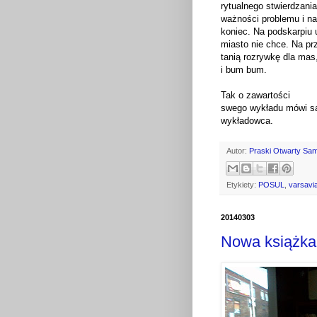
rytualnego stwierdzania
ważności problemu i n
koniec. Na podskarpiu 
miasto nie chce. Na pr
tanią rozrywkę dla mas
i bum bum.
Tak o zawartości
swego wykładu mówi 
wykładowca.
Autor:
Praski Otwarty Sa
Etykiety:
POSUL
,
varsavi
20140303
Nowa książka