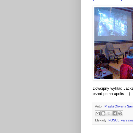
Dowcipny wykład Jacka
przed prima aprilis. :-)
Autor:
Praski Otwarty Sa
Etykiety:
POSUL
,
varsavi