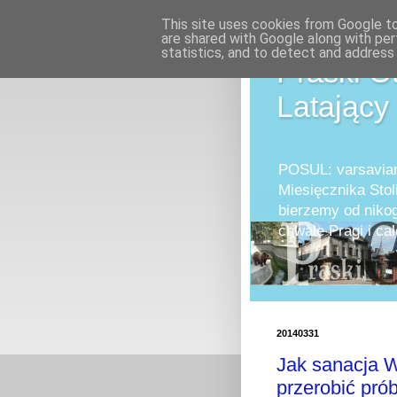
This site uses cookies from Google to 
are shared with Google along with per
statistics, and to detect and address
Praski O
Latający
POSUL: varsavian
Miesięcznika Stol
bierzemy od nikog
chwale Pragi i 
20140331
Jak sanacja 
przerobić pró