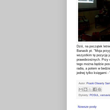
Dziś, na początek letn
Banasik pt. "Moja prz
wszystkim tę pozycję ja
prawobrzeżnych. Przy ok
tego można będzie pos
radia, a potem w bedz
jednej tylko księgarni 
Autor:
Praski Otwarty Sa
Etykiety:
POSUL
,
varsavi
Nowsze posty