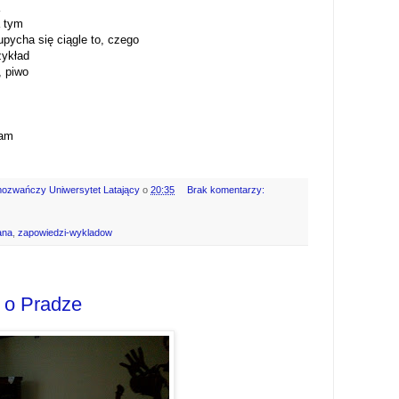
a tym
upycha się ciągle to, czego
zykład
, piwo
sam
mozwańczy Uniwersytet Latający
o
20:35
Brak komentarzy:
ana
,
zapowiedzi-wykladow
 o Pradze