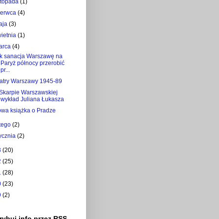
istopada
(1)
zerwca
(4)
aja
(3)
wietnia
(1)
arca
(4)
k sanacja Warszawę na
Paryż północy przerobić
pr...
atry Warszawy 1945-89
Skarpie Warszawskiej
wykład Juliana Łukasza
wa książka o Pradze
utego
(2)
tycznia
(2)
3
(20)
2
(25)
1
(28)
0
(23)
9
(2)
ybuj info przez RSS