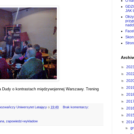
O nas
GDZI
JAK 
Otrz
przy
nadc
Face
Skon
Stro
Archi
►
202
►
202
►
202
►
201
 Dudy o kontrastach międzywojennej Warszawy. Trening
►
201
►
201
mozwańczy Uniwersytet Latający
o
19:49
Brak komentarzy:
►
201
►
201
ana
,
zapowiedzi-wykladow
▼
201
►
g