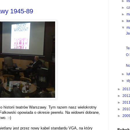
►
l
►
c
awy 1945-89
►
m
►
k
▼
m
Ja
Te
O 
No
►
l
►
s
►
201
►
201
►
201
 o historii teatrów Warszawy. Tym razem nasz wielokrotny
►
201
alkowski opowiada o okresie peerelu. Na widowni dobrane,
►
200
wo. :-)
ietlany jest przez nowy kabel standardu VGA, na który
Subskr