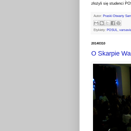
złożyli się studenci P
Autor:
Praski Otwarty Sa
Etykiety:
POSUL
,
varsavi
20140310
O Skarpie Wa