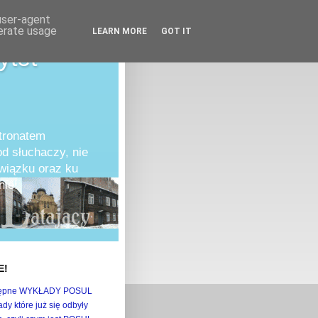
 user-agent
nerate usage
LEARN MORE
GOT IT
ytet
atronatem
d słuchaczy, nie
owiązku oraz ku
ie!
E!
ępne WYKŁADY POSUL
dy które już się odbyły