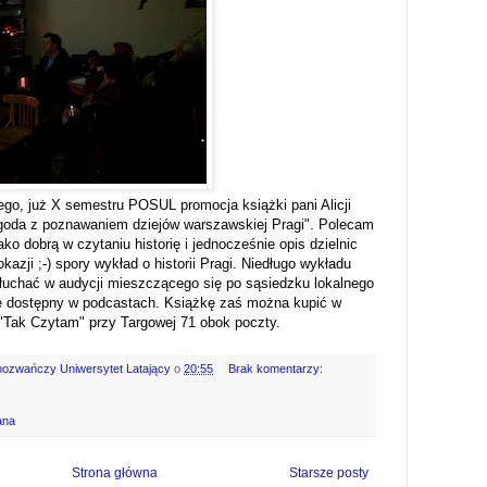
iego, już X semestru POSUL promocja książki pani Alicji
ygoda z poznawaniem dziejów warszawskiej Pragi". Polecam
ko dobrą w czytaniu historię i jednocześnie opis dzielnic
azji ;-) spory wykład o historii Pragi. Niedługo wykładu
łuchać w audycji mieszczącego się po sąsiedzku lokalnego
ie dostępny w podcastach. Książkę zaś można kupić w
- "Tak Czytam" przy Targowej 71 obok poczty.
mozwańczy Uniwersytet Latający
o
20:55
Brak komentarzy:
ana
Strona główna
Starsze posty