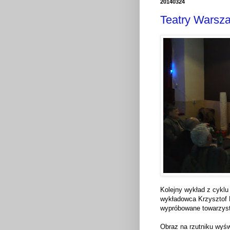
20140324
Teatry Warsz
Kolejny wykład z cyklu
wykładowca Krzysztof F
wypróbowane towarzyst
Obraz na rzutniku wyśw