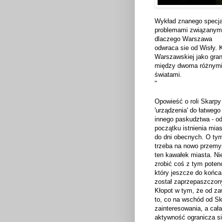
Wykład znanego specjal
problemami związanymi 
dlaczego Warszawa
odwraca sie od Wisły.
Warszawskiej jako gran
między dwoma różnym
światami.
"
Opowieść o roli Skarpy
'urządzenia' do łatwego
innego paskudztwa - o
początku istnienia mia
do dni obecnych. O ty
trzeba na nowo przemy
ten kawałek miasta. Ni
zrobić coś z tym poten
który jeszcze do końca
został zaprzepaszczon
Kłopot w tym, że od z
to, co na wschód od Ska
zainteresowania, a cał
aktywność ogranicza s