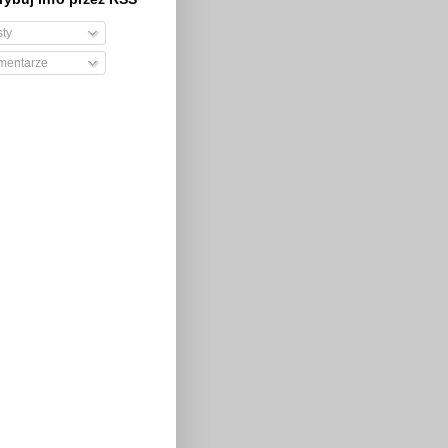
ty
entarze