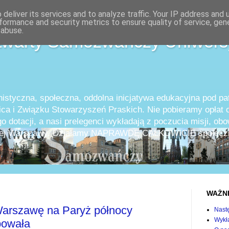
deliver its services and to analyze traffic. Your IP address and
formance and security metrics to ensure quality of service, ge
 abuse.
twarty Samozwańczy Uniwers
istyczna, społeczna, oddolna inicjatywa edukacyjna pod p
ica i Związku Stowarzyszeń Praskich. Nie pobieramy opłat o
o dotacji, a nasi prelegenci wykładają z poczucia misji, ob
całej Warszawy. Działamy NAPRAWDĘ CAŁKOWICIE społeczn
WAŻN
Warszawę na Paryż północy
Nast
Wykła
bowała