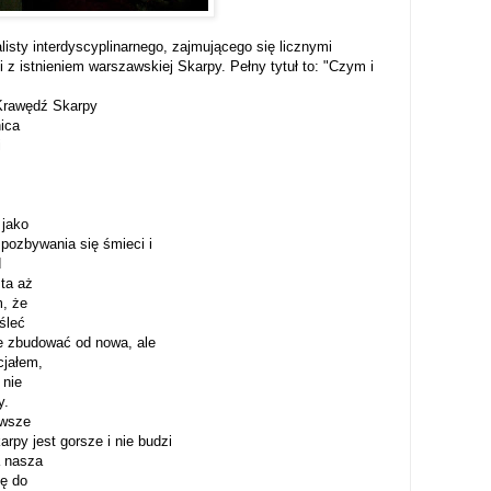
isty interdyscyplinarnego, zajmującego się licznymi
z istnieniem warszawskiej Skarpy. Pełny tytuł to: "Czym i
 Krawędź Skarpy
ica
i
 jako
 pozbywania się śmieci i
d
sta aż
m, że
śleć
e zbudować od nowa, ale
cjałem,
 nie
y.
awsze
rpy jest gorsze i nie budzi
a nasza
ię do