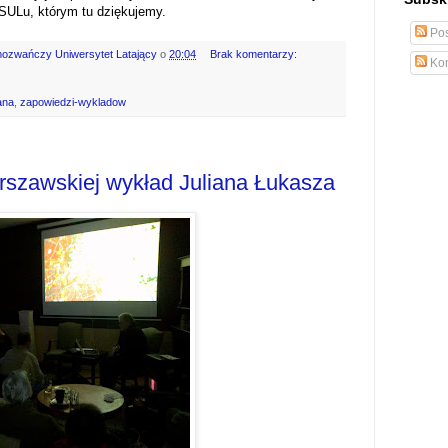
OSULu, którym tu dziękujemy.
Pos
mozwańczy Uniwersytet Latający
o
20:04
Brak komentarzy:
Kom
ana
,
zapowiedzi-wykladow
rszawskiej wykład Juliana Łukasza