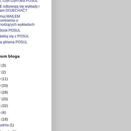
, czyli czym jest POSUL
E odbywają się wykłady i
tam DOJECHAĆ?
ymuj MAILEM
pomnienia o
hodzących wykładach
Book POSUL
taktuj się z POSUL
na główna POSUL
wum bloga
3
(3)
2
(2)
0
(11)
9
(33)
8
(28)
7
(33)
6
(32)
5
(4)
4
(18)
rudnia
(1)