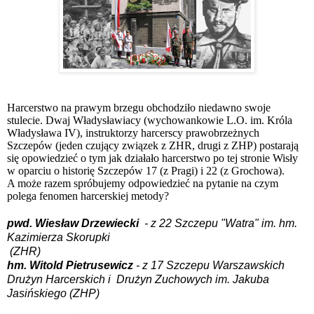
Harcerstwo na prawym brzegu obchodziło niedawno swoje
stulecie. Dwaj Władysławiacy (wychowankowie L.O. im. Króla
Władysława IV), instruktorzy harcerscy prawobrzeżnych
Szczepów (jeden czujący związek z ZHR, drugi z ZHP) postarają
się opowiedzieć o tym jak działało harcerstwo po tej stronie Wisły
w oparciu o historię Szczepów 17 (z Pragi) i 22 (z Grochowa).
A może razem spróbujemy odpowiedzieć na pytanie na czym
polega fenomen harcerskiej metody?
pwd. Wiesław Drzewiecki
- z 22 Szczepu "Watra" im. hm.
Kazimierza Skorupki
(ZHR)
hm. Witold Pietrusewicz
- z 17 Szczepu Warszawskich
Drużyn Harcerskich i Drużyn Zuchowych im. Jakuba
Jasińskiego (ZHP)