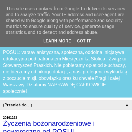
This site uses cookies from Google to deliver its services
Praski Otwarty
and to analyze traffic. Your IP address and user-agent are
shared with Google along with performance and security
Samozwańczy Uniwersytet
metrics to ensure quality of service, generate usage
statistics, and to detect and address abuse.
Latający
LEARN MORE
GOT IT
POSUL: varsavianistyczna, społeczna, oddolna inicjatywa
edukacyjna pod patronatem Miesięcznika Stolica i Związku
Stowarzyszeń Praskich. Nie pobieramy opłat od słuchaczy,
nie bierzemy od nikogo dotacji, a nasi prelegenci wykładają
z poczucia misji, obowiązku oraz ku chwale Pragi i całej
Warszawy. Działamy NAPRAWDĘ CAŁKOWICIE
społecznie!
▼
20161223
Życzenia bożonarodzeniowe i
noworoczne od POSUL