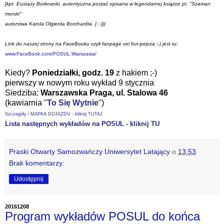
[kpt. Eustazy Borkowski, autentyczna postać opisana w legendarnej książce pt. "Szaman
morski"
autorstwa Karola Olgierda Borchardta ] :-)))
Link do naszej strony na FaceBooku czyli fanpage vel fun-pejcza ;-) jest tu:
www.FaceBook.com/POSUL.Warszawa/
Kiedy?
Poniedziałki, godz. 19
z hakiem ;-)
pierwszy w nowym roku wykład 9 stycznia
Siedziba:
Warszawska Praga,
ul. Stalowa 46
(kawiarnia "
To Się Wytnie
")
Szczegóły i MAPKA DOJAZDU - kliknij TUTAJ
Lista następnych wykładów na POSUL - kliknij TU
Praski Otwarty Samozwańczy Uniwersytet Latający
o
13:53
Brak komentarzy:
Udostępnij
20161208
Program wykładów POSUL do końca