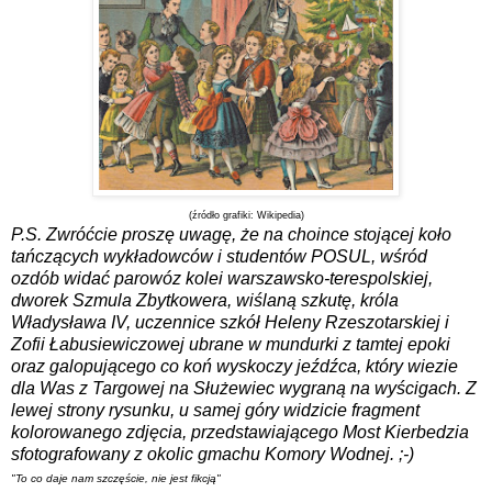
(źródło grafiki: Wikipedia)
P.S. Zwróćcie proszę uwagę, że na choince stojącej koło
tańczących wykładowców i studentów POSUL, wśród
ozdób widać parowóz kolei warszawsko-terespolskiej,
dworek Szmula Zbytkowera, wiślaną szkutę, króla
Władysława IV, uczennice szkół Heleny Rzeszotarskiej i
Zofii Łabusiewiczowej ubrane w mundurki z tamtej epoki
oraz galopującego co koń wyskoczy jeźdźca, który wiezie
dla Was z Targowej na Służewiec wygraną na wyścigach. Z
lewej strony rysunku, u samej góry widzicie fragment
kolorowanego zdjęcia, przedstawiającego Most Kierbedzia
sfotografowany z okolic gmachu Komory Wodnej. ;-)
"To co daje nam szczęście, nie jest fikcją"