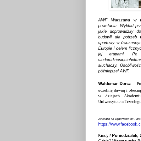
AWF Warszawa w tym
powstania.
Wykład prz
jakie doprowadziły 
budowli dla potrzeb
sportowy w ówczesnyc
Europie i celem liczn
jej etapami. Po
siedemdziesięciohekt
słuchaczy. Osobliwośc
późniejszej AWF.
.
–
Waldemar Dorcz
Pu
uczelnię
dawną i obecną
w dziejach Akademi
Uniwersytetem Trzeciego
Zakładka do wydarzenia na FaceB
https://www.facebook.
Kiedy?
Poniedziałek, 