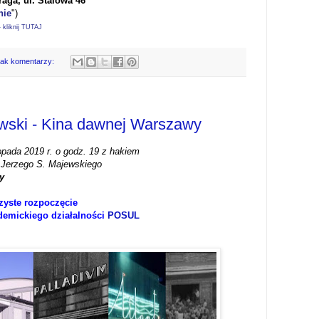
raga,
ul. Stalowa 46
nie
")
kliknij TUTAJ
rak komentarzy:
ewski - Kina dawnej Warszawy
topada 2019 r. o godz. 19 z hakiem
 Jerzego S. Majewskiego
wy
zyste rozpoczęcie
demickiego działalności
POSUL