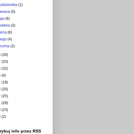
aździernika
(1)
zerwca
(5)
aja
(6)
wietnia
(3)
arca
(8)
utego
(4)
tycznia
(2)
8
(28)
7
(33)
6
(32)
5
(4)
4
(18)
3
(20)
2
(25)
1
(28)
0
(23)
9
(2)
ybuj info przez RSS