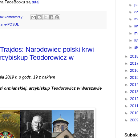
 na FaceBooku są
tutaj
.
►
p
►
c
rak komentarzy:
►
m
eczne-POSUL
►
k
►
m
►
l
►
s
 Trajdos: Narodowiec polski krwi
arcybiskup Teodorowicz w
►
201
►
201
►
201
nia 2019 r. o godz. 19 z hakiem
►
201
d
►
201
wi ormiańskiej, arcybiskup Teodorowicz w Warszawie
►
201
►
201
►
201
►
201
►
200
Subskr