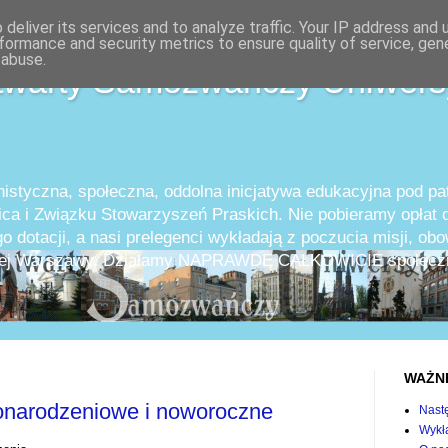
deliver its services and to analyze traffic. Your IP address and
formance and security metrics to ensure quality of service, ge
 abuse.
twarty Samozwańczy Uniwers
istyczna, społeczna, oddolna inicjatywa edukacyjna pod p
ica i Związku Stowarzyszeń Praskich. Nie pobieramy opłat o
o dotacji, a nasi prelegenci wykładają z poczucia misji, ob
całej Warszawy. Działamy NAPRAWDĘ CAŁKOWICIE społeczn
WAŻN
onarodzeniowe i noworoczne
Nast
Wykła