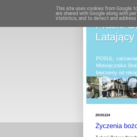
This site uses cookies from Google to 
are shared with Google along with per
statistics, and to detect and address
Praski O
Latający
POSUL: varsavian
Miesięcznika Stol
bierzemy od nikog
chwale Pragi i 
20191224
Życzenia boż