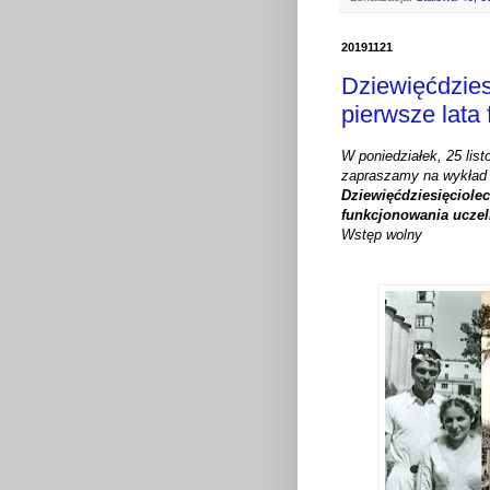
20191121
Dziewięćdzies
pierwsze lata
W poniedziałek, 25 lis
zapraszamy na wykła
Dziewięćdziesięciole
funkcjonowania ucze
Wstęp wolny