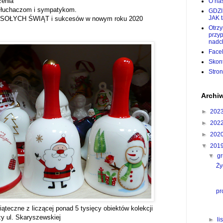
zenia
O nas
łuchaczom i sympatykom.
GDZI
JAK 
WESOŁYCH ŚWIĄT i sukcesów w nowym roku 2020
Otrz
przy
nadc
Face
Skon
Stro
Archi
►
202
►
202
►
202
▼
201
▼
g
Ży
pr
ąteczne z liczącej ponad 5 tysięcy obiektów kolekcji
 ul. Skaryszewskiej
►
l