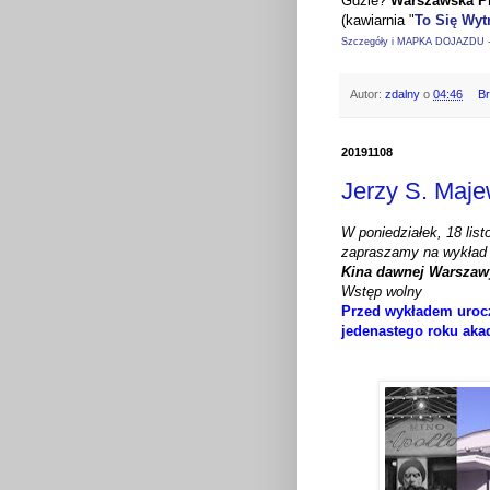
Gdzie?
Warszawska P
(kawiarnia "
To Się Wyt
Szczegóły i MAPKA DOJAZDU - 
Autor:
zdalny
o
04:46
B
20191108
Jerzy S. Maj
W poniedziałek, 18 lis
zapraszamy na wykład
Kina dawnej Warsza
Wstęp wolny
Przed wykładem uroc
jedenastego roku aka