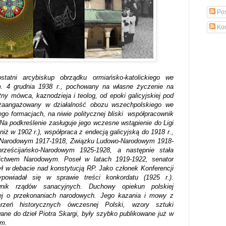
Pos
Kom
statni arcybiskup obrządku ormiańsko-katolickiego we
. 4 grudnia 1938 r., pochowany na własne życzenie na
ny mówca, kaznodzieja i teolog, od epoki galicyjskiej pod
zaangażowany w działalność obozu wszechpolskiego we
ego formacjach, na niwie politycznej bliski współpracownik
 podkreślenie zasługuje jego wczesne wstąpienie do Ligi
niż w 1902 r.), współpraca z endecją galicyjską do 1918 r.,
u Narodowym 1917-1918, Związku Ludowo-Narodowym 1918-
hrześcijańsko-Narodowym 1925-1928, a następnie stała
ictwem Narodowym. Poseł w latach 1919-1922, senator
ł w debacie nad konstytucją RP. Jako członek Konferencji
powiadał się w sprawie treści konkordatu (1925 r.).
wnik rządów sanacyjnych. Duchowy opiekun polskiej
ej o przekonaniach narodowych. Jego kazania i mowy z
arzeń historycznych ówczesnej Polski, wzory sztuki
wane do dzieł Piotra Skargi, były szybko publikowane już w
ym.