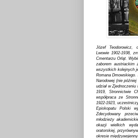
Józef Teodorowicz, o
Lwowie 1902-1938, zm
Cmentarzu Orląt. Wybit
zaborem austriackim 
wszystkich kolejnych j
Romana Dmowskiego. Na
Narodowej (nie później 
udział w Zjednoczeni
1919, Stronnictwie C
współpraca ze Stronn
1922-1923, uczestniczy
Episkopatu Polski wy
Zdecydowany przeci
młodzieży akademicki
okazji wielkich wyd
oratorskiej, przyrówny
okresie międzywojenn