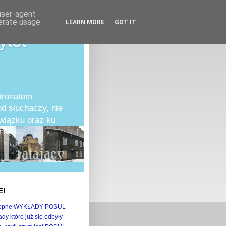
 user-agent
nerate usage
LEARN MORE
GOT IT
ytet
atronatem
d słuchaczy, nie
owiązku oraz ku
ie!
E!
ępne WYKŁADY POSUL
dy które już się odbyły