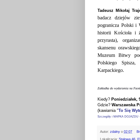
Tadeusz Mikołaj Tra
badacz dziejów zi
pogranicza Polski i
historii Kościoła i 
przyrasta), organi
skansenu orawskieg
Muzeum Bitwy pod
Polskiego Spisza,
Karpackiego.
Zakładka do wydarzenia na Face
Kiedy?
Poniedziałek, 
Gdzie?
Warszawska P
(kawiarnia "
To Się Wyt
Szczegóły i MAPKA DOJAZDU - 
Autor:
zdalny
o
02:07
B
Lokalizacja:
Stalowa 46, 