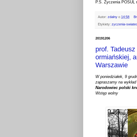
P.S. Życzenia POSUL
Autor:
zdalny
o
14:58
B
Etykiety:
zyczenia-swiat
20191206
prof. Tadeusz
ormiańskiej, 
Warszawie
W poniedziałek, 9 grud
zapraszamy na wykła
Narodowiec polski kr
Wstęp wolny