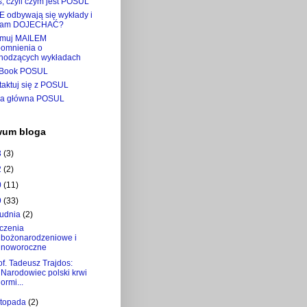
, czyli czym jest POSUL
E odbywają się wykłady i
tam DOJECHAĆ?
ymuj MAILEM
pomnienia o
hodzących wykładach
Book POSUL
taktuj się z POSUL
na główna POSUL
wum bloga
3
(3)
2
(2)
0
(11)
9
(33)
rudnia
(2)
czenia
bożonarodzeniowe i
noworoczne
of. Tadeusz Trajdos:
Narodowiec polski krwi
ormi...
istopada
(2)