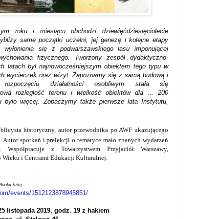
 roku i miesiącu obchodzi dziewięćdziesięciolecie
ybliży same początki uczelni, jej genezę i kolejne
etapy
do wyłonienia się z podwarszawskiego lasu
imponującej
 wychowania fizycznego. Tworzony zespół
dydaktyczno-
h latach był najnowocześniejszym
obiektem tego typu w
ych wycieczek oraz wizyt.
Zapoznamy się z samą budową i
 rozpoczęciu
działalności osobliwym stała się
arowa rozległość terenu i
wielkość obiektów dla ... 200
i było więcej.
Zobaczymy także pierwsze lata Instytutu,
blicysta historyczny, autor przewodnika po AWF ukazującego
. Autor spotkań i prelekcji o tematyce mało znanych
wydarzeń
i. Współpracuje z Towarzystwem Przyjaciół
Warszawy,
 Wieku i Centrami Edukacji Kulturalnej
.
ooku tutaj:
com/events/1512123878945851/
25 listopada 2019, godz. 19 z hakiem