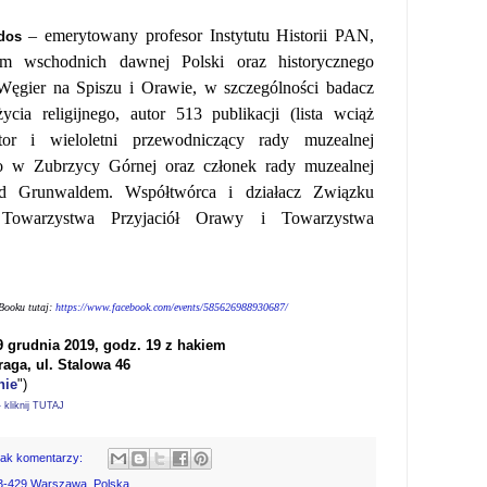
–
emerytowany profesor Instytutu Historii PAN,
jdos
em wschodnich dawnej Polski oraz historycznego
 Węgier na Spiszu i Orawie, w szczególności badacz
życia religijnego, autor 513 publikacji (lista wciąż
zator i wieloletni przewodniczący rady muzealnej
o w Zubrzycy Górnej oraz członek rady muzealnej
 Grunwaldem. Współtwórca i działacz Związku
 Towarzystwa Przyjaciół Orawy i Towarzystwa
Booku tutaj:
https://www.facebook.com/events/585626988930687/
9 grudnia 2019, godz. 19 z hakiem
raga,
ul. Stalowa 46
nie
")
kliknij TUTAJ
rak komentarzy:
03-429 Warszawa, Polska