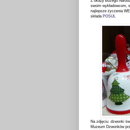
Z okazji Bożego Narod
swoim wykładowcom, s
najlepsze życzenia 
składa
POSUL
Na zdjęciu: dzwonki świ
Muzeum Dzwonków przy