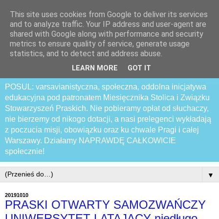
This site uses cookies from Google to deliver its services
Praski Otwarty
and to analyze traffic. Your IP address and user-agent are
shared with Google along with performance and security
Samozwańczy Uniwersytet
metrics to ensure quality of service, generate usage
statistics, and to detect and address abuse.
Latający
LEARN MORE
GOT IT
POSUL: varsavianistyczna, społeczna, oddolna inicjatywa
edukacyjna pod patronatem Miesięcznika Stolica i Związku
Stowarzyszeń Praskich. Nie pobieramy opłat od słuchaczy,
nie bierzemy od nikogo dotacji, a nasi prelegenci wykładają
z poczucia misji, obowiązku oraz ku chwale Pragi i całej
Warszawy. Działamy NAPRAWDĘ CAŁKOWICIE
społecznie!
▼
20191010
PRASKI OTWARTY SAMOZWAŃCZY
UNIWERSYTET LATAJĄCY niedługo