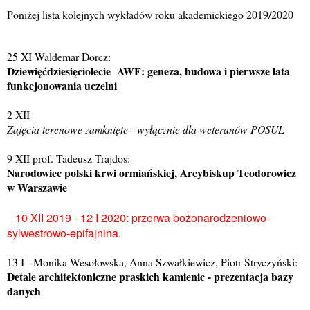
Poniżej lista kolejnych wykładów roku akademickiego 2019/2020
25 XI Waldemar Dorcz:
Dziewięćdziesięciolecie AWF: geneza, budowa i pierwsze lata
funkcjonowania uczelni
2 XII
Zajęcia terenowe zamknięte - wyłącznie dla weteranów POSUL
9 XII prof. Tadeusz Trajdos:
Narodowiec polski krwi ormiańskiej, Arcybiskup Teodorowicz
w Warszawie
10 XII 2019 - 12 I 2020: przerwa bożonarodzeniowo-
sylwestrowo-epifajnina.
13 I - Monika Wesołowska, Anna Szwałkiewicz, Piotr Stryczyński:
Detale architektoniczne praskich kamienic - prezentacja bazy
danych