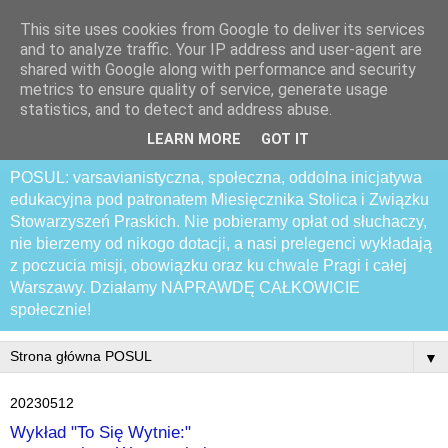
This site uses cookies from Google to deliver its services
Praski Otwarty
and to analyze traffic. Your IP address and user-agent are
shared with Google along with performance and security
Samozwańczy Uniwersytet
metrics to ensure quality of service, generate usage
statistics, and to detect and address abuse.
Latający
LEARN MORE
GOT IT
POSUL: varsavianistyczna, społeczna, oddolna inicjatywa
edukacyjna pod patronatem Miesięcznika Stolica i Związku
Stowarzyszeń Praskich. Nie pobieramy opłat od słuchaczy,
nie bierzemy od nikogo dotacji, a nasi prelegenci wykładają
z poczucia misji, obowiązku oraz ku chwale Pragi i całej
Warszawy. Działamy NAPRAWDĘ CAŁKOWICIE
społecznie!
▼
20230512
Wykład "To Się Wytnie:"