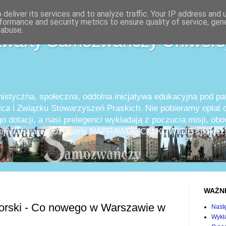
deliver its services and to analyze traffic. Your IP address and
formance and security metrics to ensure quality of service, ge
 abuse.
twarty Samozwańczy Uniwers
istyczna, społeczna, oddolna inicjatywa edukacyjna pod p
ica i Związku Stowarzyszeń Praskich. Nie pobieramy opłat o
o dotacji, a nasi prelegenci wykładają z poczucia misji, ob
całej Warszawy. Działamy NAPRAWDĘ CAŁKOWICIE społeczn
WAŻN
rski - Co nowego w Warszawie w
Nast
Wykła