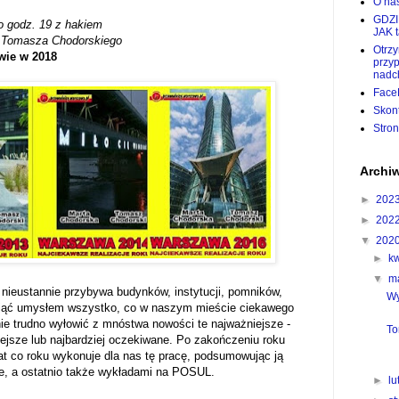
O nas
GDZI
 o godz. 19 z hakiem
JAK 
d
Tomasza Chodorskiego
Otrz
wie
w 2018
przy
nadc
Face
Skon
Stro
Archi
►
202
►
202
▼
202
►
k
▼
m
nieustannie przybywa budynków, instytucji, pomników,
Wy
objąć umysłem wszystko, co w naszym mieście ciekawego
anie trudno wyłowić z mnóstwa nowości te najważniejsze -
To
ejsze lub najbardziej oczekiwane. Po zakończeniu roku
t co roku wykonuje dla nas tę pracę, podsumowując ją
e, a ostatnio także wykładami na POSUL.
►
l