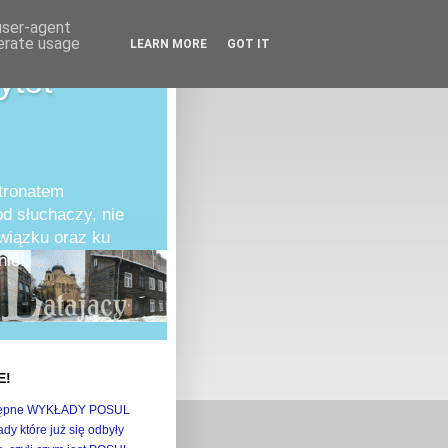
 user-agent
nerate usage
LEARN MORE
GOT IT
ytet
atronatem
d słuchaczy, nie
owiązku oraz ku
ie!
E!
ępne WYKŁADY POSUL
dy które już się odbyły