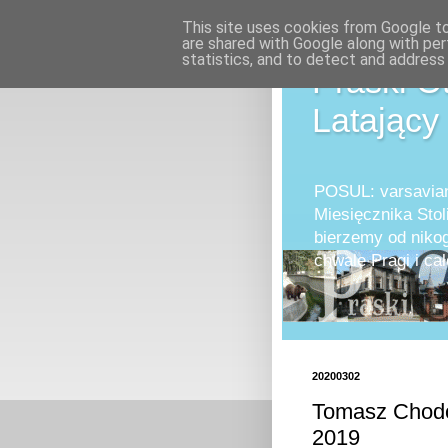
This site uses cookies from Google to 
are shared with Google along with per
statistics, and to detect and address
Praski O
Latający
POSUL: varsavian
Miesięcznika Stol
bierzemy od nikog
chwale Pragi i 
20200302
Tomasz Chodo
2019