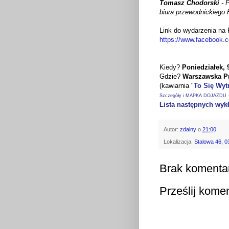
Tomasz Chodorski
-
P
biura przewodnickiego 
Link do wydarzenia na
https://www.facebook.
Kiedy?
Poniedziałek, 
Gdzie?
Warszawska P
(kawiarnia "
To Się Wyt
Szczegóły i MAPKA DOJAZDU - 
Lista następnych wyk
Autor:
zdalny
o
21:00
Lokalizacja:
Stalowa 46, 
Brak komenta
Prześlij kome