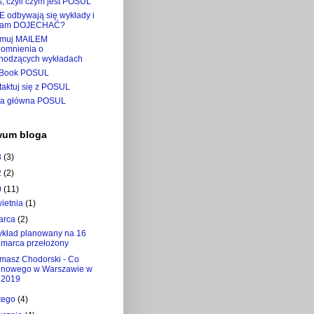
, czyli czym jest POSUL
E odbywają się wykłady i
tam DOJECHAĆ?
ymuj MAILEM
pomnienia o
hodzących wykładach
Book POSUL
taktuj się z POSUL
na główna POSUL
wum bloga
3
(3)
2
(2)
0
(11)
wietnia
(1)
arca
(2)
kład planowany na 16
marca przełożony
masz Chodorski - Co
nowego w Warszawie w
2019
utego
(4)