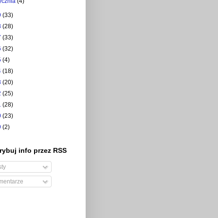
tycznia
(4)
9
(33)
8
(28)
7
(33)
6
(32)
5
(4)
4
(18)
3
(20)
2
(25)
1
(28)
0
(23)
9
(2)
ybuj info przez RSS
ty
entarze