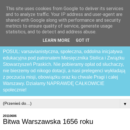
This site uses cookies from Google to deliver its services
Praski Otwarty
and to analyze traffic. Your IP address and user-agent are
shared with Google along with performance and security
Samozwańczy Uniwersytet
metrics to ensure quality of service, generate usage
statistics, and to detect and address abuse.
Latający
LEARN MORE
GOT IT
POSUL: varsavianistyczna, społeczna, oddolna inicjatywa
edukacyjna pod patronatem Miesięcznika Stolica i Związku
Stowarzyszeń Praskich. Nie pobieramy opłat od słuchaczy,
nie bierzemy od nikogo dotacji, a nasi prelegenci wykładają
z poczucia misji, obowiązku oraz ku chwale Pragi i całej
Warszawy. Działamy NAPRAWDĘ CAŁKOWICIE
społecznie!
▼
20110606
Bitwa Warszawska 1656 roku