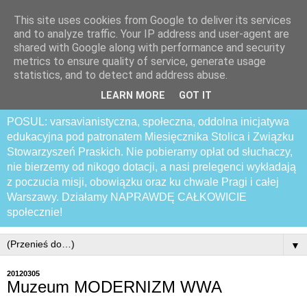
This site uses cookies from Google to deliver its services
Praski Otwarty
and to analyze traffic. Your IP address and user-agent are
shared with Google along with performance and security
Samozwańczy Uniwersytet
metrics to ensure quality of service, generate usage
statistics, and to detect and address abuse.
Latający
LEARN MORE
GOT IT
POSUL: varsavianistyczna, społeczna, oddolna inicjatywa
edukacyjna pod patronatem Miesięcznika Stolica i Związku
Stowarzyszeń Praskich. Nie pobieramy opłat od słuchaczy,
nie bierzemy od nikogo dotacji, a nasi prelegenci wykładają
z poczucia misji, obowiązku oraz ku chwale Pragi i całej
Warszawy. Działamy NAPRAWDĘ CAŁKOWICIE
społecznie!
▼
20120305
Muzeum MODERNIZM WWA