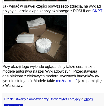
Jak widać w prawej części powyższego zdjęcia, na wykład
przybyła licznie ekipa zaprzyjaźnionego z POSULem
SKPT
.
Przy okazji tego wykładu oglądaliśmy także ceramiczne
modele autorstwa naszej Wykładowczyni. Przedstawiają
one niektóre z ciekawych modernistycznych budynków (w
tym nieistniejące). Modele takie
można kupić
jako pamiątkę
z Warszawy.
Praski Otwarty Samozwańczy Uniwersytet Latający
o
20:28