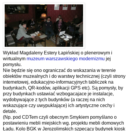
Wykład Magdaleny Estery Łapińskiej o plenerowym i
wirtualnym
muzeum warszawskiego modernizmu
jej
pomysłu.
Nie będzie się ono ograniczać do wskazania w terenie
obiektów muzealnych i do warstwy technicznej (czyli strony
internetowej, edukacyjno-informacyjnych tabliczek na
budynkach, QR-kodów, aplikacji GPS etc). Są pomysły, by
przy budynkach ustawiać wzbogacajace je instalacje,
wydobywające z tych budynków (a raczej na nich
wskazujące czy uwypuklające) ich artystyczne cechy i
detale.
(Np. pod CDTem czyli obecnym Smykiem pomyślano o
postawieniu mebli miejskich wg. projektu mebli domowych
Ładu. Kolo BGK w Jerozolimskich szpecący budynek kiosk