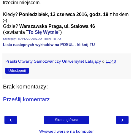
trzecim miejscem.
Kiedy?
Poniedziałek, 13 czerwca 2016, godz. 19
z hakiem
;-)
Gdzie?
Warszawska Praga,
ul. Stalowa 46
(kawiarnia "
To Się Wytnie
")
Szczegóły i MAPKA DOJAZDU - kliknij TUTAJ
Lista następnych wykładów na POSUL - kliknij TU
Praski Otwarty Samozwańczy Uniwersytet Latający
o
11:48
Udostępnij
Brak komentarzy:
Prześlij komentarz
‹
›
Strona główna
Wyświetl wersję na komputer