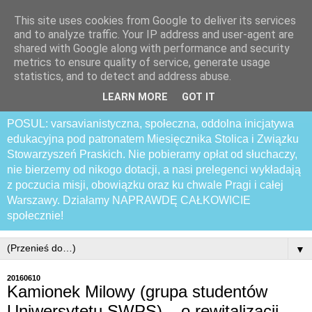
This site uses cookies from Google to deliver its services
Praski Otwarty
and to analyze traffic. Your IP address and user-agent are
shared with Google along with performance and security
Samozwańczy Uniwersytet
metrics to ensure quality of service, generate usage
statistics, and to detect and address abuse.
Latający
LEARN MORE
GOT IT
POSUL: varsavianistyczna, społeczna, oddolna inicjatywa
edukacyjna pod patronatem Miesięcznika Stolica i Związku
Stowarzyszeń Praskich. Nie pobieramy opłat od słuchaczy,
nie bierzemy od nikogo dotacji, a nasi prelegenci wykładają
z poczucia misji, obowiązku oraz ku chwale Pragi i całej
Warszawy. Działamy NAPRAWDĘ CAŁKOWICIE
społecznie!
▼
20160610
Kamionek Milowy (grupa studentów
Uniwersytetu SWPS) – o rewitalizacji