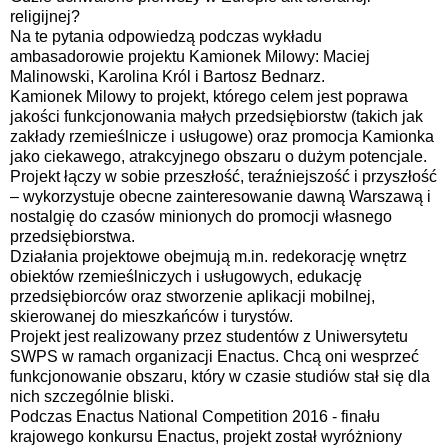
religijnej?
Na te pytania odpowiedzą podczas wykładu
ambasadorowie projektu Kamionek Milowy: Maciej
Malinowski, Karolina Król i Bartosz Bednarz.
Kamionek Milowy to projekt, którego celem jest poprawa
jakości funkcjonowania małych przedsiębiorstw (takich jak
zakłady rzemieślnicze i usługowe) oraz promocja Kamionka
jako ciekawego, atrakcyjnego obszaru o dużym potencjale.
Projekt łączy w sobie przeszłość, teraźniejszość i przyszłość
– wykorzystuje obecne zainteresowanie dawną Warszawą i
nostalgię do czasów minionych do promocji własnego
przedsiębiorstwa.
Działania projektowe obejmują m.in. redekorację wnętrz
obiektów rzemieślniczych i usługowych, edukację
przedsiębiorców oraz stworzenie aplikacji mobilnej,
skierowanej do mieszkańców i turystów.
Projekt jest realizowany przez studentów z Uniwersytetu
SWPS w ramach organizacji Enactus. Chcą oni wesprzeć
funkcjonowanie obszaru, który w czasie studiów stał się dla
nich szczególnie bliski.
Podczas Enactus National Competition 2016 - finału
krajowego konkursu Enactus, projekt został wyróżniony