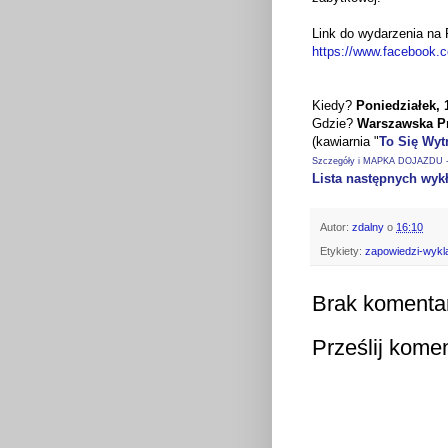
Link do wydarzenia na
https://www.facebook.
Kiedy?
Poniedziałek, 
Gdzie?
Warszawska P
(kawiarnia "
To Się Wyt
Szczegóły i MAPKA DOJAZDU - 
Lista następnych wyk
Autor:
zdalny
o
16:10
Etykiety:
zapowiedzi-wyk
Brak komenta
Prześlij kome