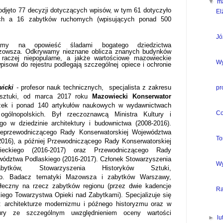
▼
m
jęto 77 decyzji dotyczących wpisów, w tym 61 dotyczyło
El
ch a 16 zabytków ruchomych (wpisujących ponad 500
Jó
zamy na opowieść śladami bogatego dziedzictwa
azowsza. Odkrywamy nieznane oblicza znanych budynków
 raczej niepopularne, a jakże wartościowe mazowieckie
Wy
wpisowi do rejestru podlegają szczególnej opiece i ochronie
wicki
-
profesor nauk technicznych, specjalista z zakresu
pr
ii sztuki, od marca 2017 roku
Mazowiecki Konserwator
żek i ponad 140 artykułów naukowych w wydawnictwach
Co
ogólnopolskich. Był rzeczoznawcą Ministra Kultury i
o w dziedzinie architektury i budownictwa (2008-2016).
iceprzewodniczącego Rady Konserwatorskiej Województwa
To
016), a później Przewodniczącego Rady Konserwatorskiej
eckiego (2016-2017) oraz Przewodniczącego Rady
wództwa Podlaskiego (2016-2017). Członek Stowarzyszenia
Wy
bytków, Stowarzyszenia Historyków Sztuki,
o
. Badacz tematyki Mazowsza i zabytków Warszawy,
połeczny na rzecz zabytków regionu (przez dwie kadencje
Ra
ego Towarzystwa Opieki nad Zabytkami). Specjalizuje się
: architekturze modernizmu i późnego historyzmu oraz w
ktury ze szczególnym uwzględnieniem oceny wartości
►
l