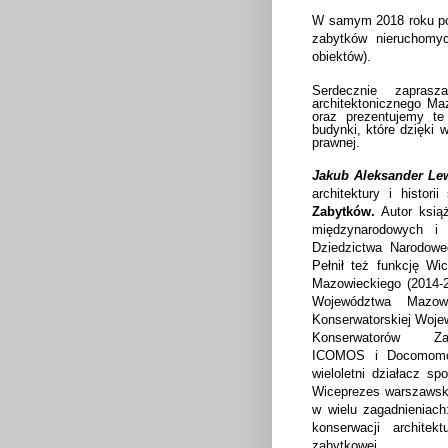
W samym 2018 roku pod
zabytków nieruchomy
obiektów).
Serdecznie zapras
architektonicznego M
oraz prezentujemy te
budynki, które dzięki 
prawnej.
Jakub Aleksander Le
architektury i histor
Zabytków.
Autor ksią
międzynarodowych i 
Dziedzictwa Narodoweg
Pełnił też funkcję W
Mazowieckiego (2014-2
Województwa Mazowi
Konserwatorskiej Woje
Konserwatorów Za
ICOMOS
i
Docomom
wieloletni działacz s
Wiceprezes warszawski
w wielu zagadnieniach
konserwacji archite
zabytkowej.