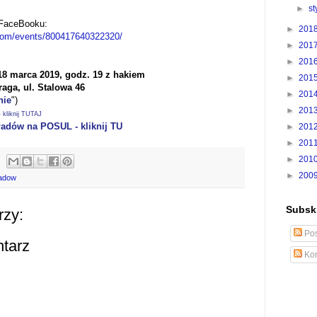
►
s
 FaceBooku:
►
201
com/events/800417640322320/
►
201
►
201
18 marca 2019, godz. 19 z hakiem
►
201
raga,
ul. Stalowa 46
►
201
nie
")
►
201
kliknij TUTAJ
ładów na POSUL - kliknij TU
►
201
►
201
►
201
►
200
ladow
Subskr
rzy:
Pos
ntarz
Kom