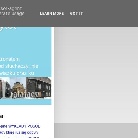
 user-agent
nerate usage
LEARN MORE
GOT IT
ytet
atronatem
d słuchaczy, nie
owiązku oraz ku
ie!
E!
ępne WYKŁADY POSUL
dy które już się odbyły