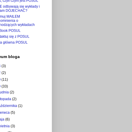
, czyli czym jest POSUL
E odbywają się wykłady i
tam DOJECHAĆ?
ymuj MAILEM
pomnienia o
hodzących wykładach
Book POSUL
taktuj się z POSUL
na główna POSUL
wum bloga
3
(3)
2
(2)
0
(11)
9
(33)
rudnia
(2)
istopada
(2)
aździernika
(1)
zerwca
(5)
aja
(6)
wietnia
(3)