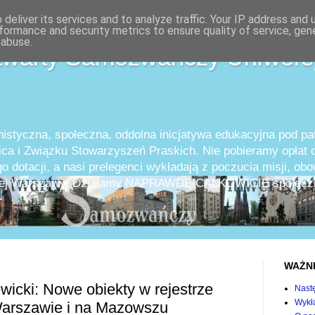
deliver its services and to analyze traffic. Your IP address and
formance and security metrics to ensure quality of service, ge
 abuse.
twarty Samozwańczy Uniwers
istyczna, społeczna, oddolna inicjatywa edukacyjna pod p
ica i Związku Stowarzyszeń Praskich. Nie pobieramy opłat o
o dotacji, a nasi prelegenci wykładają z poczucia misji, ob
całej Warszawy. Działamy NAPRAWDĘ CAŁKOWICIE społeczn
WAŻN
ewicki: Nowe obiekty w rejestrze
Nast
Wykła
arszawie i na Mazowszu