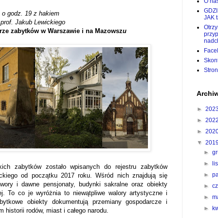
O nas
GDZI
. o godz. 19 z hakiem
JAK 
d
prof. Jakub Lewickiego
Otrz
trze zabytków w Warszawie i na Mazowsz
u
przy
nadc
Face
Skon
Stro
Archi
►
202
►
202
►
202
▼
201
►
g
►
l
ich zabytków zostało wpisanych do rejestru zabytków
►
p
kiego od początku 2017 roku. Wśród nich znajdują się
wory i dawne pensjonaty, budynki sakralne oraz obiekty
►
c
j. To co je wyróżnia to niewątpliwe walory artystyczne i
►
m
bytkowe obiekty dokumentują przemiany gospodarcze i
►
k
 historii rodów, miast i całego narodu.