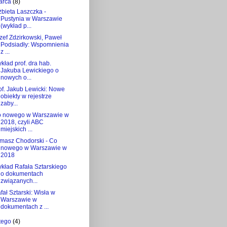
arca
(8)
żbieta Laszczka -
Pustynia w Warszawie
(wykład p...
zef Zdzirkowski, Paweł
Podsiadły: Wspomnienia
z ...
kład prof. dra hab.
Jakuba Lewickiego o
nowych o...
of. Jakub Lewicki: Nowe
obiekty w rejestrze
zaby...
 nowego w Warszawie w
2018, czyli ABC
miejskich ...
masz Chodorski - Co
nowego w Warszawie w
2018
kład Rafała Sztarskiego
o dokumentach
związanych...
fał Sztarski: Wisła w
Warszawie w
dokumentach z ...
utego
(4)