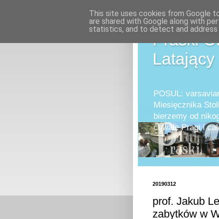
This site uses cookies from Google to 
are shared with Google along with per
statistics, and to detect and address
Praski O
Latający
POSUL: varsavian
Miesięcznika Stol
bierzemy od nikog
chwale Pragi i 
20190312
prof. Jakub L
zabytków w W