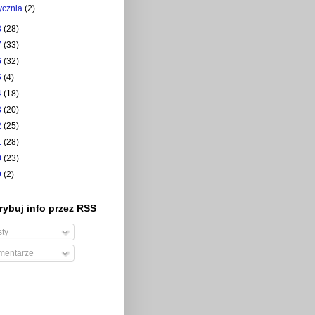
tycznia
(2)
8
(28)
7
(33)
6
(32)
5
(4)
4
(18)
3
(20)
2
(25)
1
(28)
0
(23)
9
(2)
ybuj info przez RSS
ty
entarze