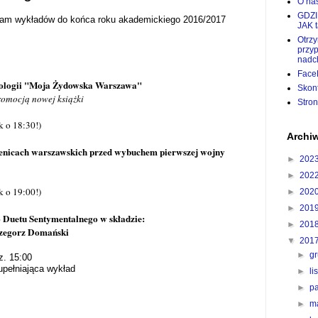
O nas
GDZI
ram wykładów do końca roku akademickiego 2016/2017
JAK 
Otrz
przy
nadc
Face
ntologii "Moja Żydowska Warszaw
a
"
Skon
romocją nowej książki
Stro
k o 18:30!)
Archi
enicach warszawskich przed wybuchem pierwszej wojny
►
202
►
202
k o 19:00!)
►
202
►
201
 Duetu Sentymentalnego w składzie:
►
201
rzegorz Domański
▼
201
►
g
dz. 15:00
pełniająca wykład
►
l
►
p
►
m