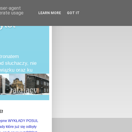
 user-agent
nerate usage
LEARN MORE
GOT IT
ytet
atronatem
d słuchaczy, nie
owiązku oraz ku
ie!
E!
ępne WYKŁADY POSUL
dy które już się odbyły