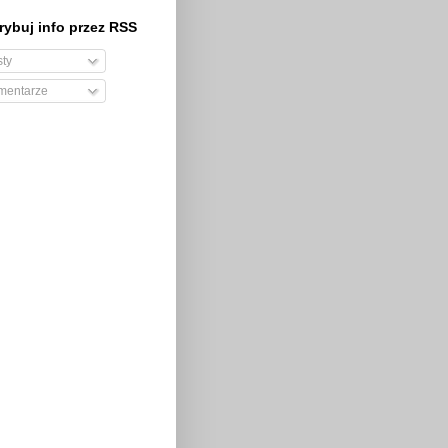
ybuj info przez RSS
ty
entarze