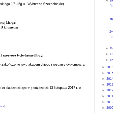
▼
k
wskiego 1/3 (róg ul. Wybrzeże Szczecińskie)
Pr
Ig
ciej Margas
3,5 kilometra
Ży
El
►
m
►
l
 i sportowe życie dawnej Pragi
►
s
e zakończenie roku akademickiego i rozdanie dyplomów, a
►
201
►
201
►
201
►
201
roku akademickiego w poniedziałek
13 listopada 2017 r. o
►
201
►
201
►
201
.
ytnie
)
►
200