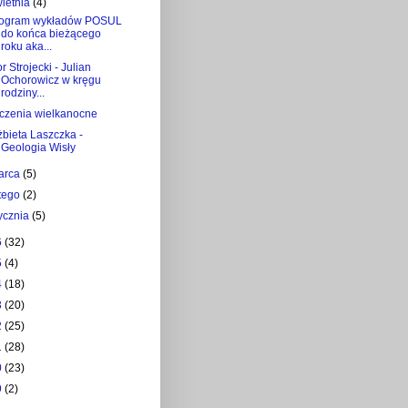
wietnia
(4)
ogram wykładów POSUL
do końca bieżącego
roku aka...
or Strojecki - Julian
Ochorowicz w kręgu
rodziny...
czenia wielkanocne
żbieta Laszczka -
Geologia Wisły
arca
(5)
utego
(2)
tycznia
(5)
6
(32)
5
(4)
4
(18)
3
(20)
2
(25)
1
(28)
0
(23)
9
(2)