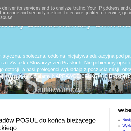
deliver its services and to analyze traffic. Your IP address and
formance and security metrics to ensure quality of service, ge
 abuse.
twarty Samozwańczy Uniwers
istyczna, społeczna, oddolna inicjatywa edukacyjna pod p
ica i Związku Stowarzyszeń Praskich. Nie pobieramy opłat o
o dotacji, a nasi prelegenci wykładają z poczucia misji, ob
całej Warszawy. Działamy NAPRAWDĘ CAŁKOWICIE społeczn
WAŻN
adów POSUL do końca bieżącego
Nast
Wykła
ckiego