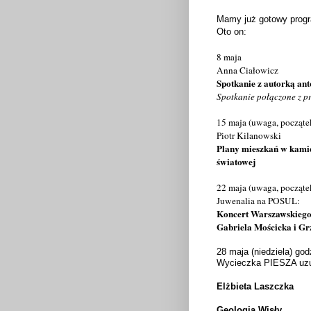
Mamy już gotowy prog
Oto on:
8 maja
Anna Ciałowicz
Spotkanie z autorką a
S
potkanie
połączon
e
z p
15 maja (uwaga, począte
Piotr Kilanowski
Plany mieszkań w kami
światowej
22 maja (uwaga, począte
Juwenalia na POSUL:
Koncert Warszawskiego
Gabriela Mościcka i G
28 maja (niedziela) go
Wycieczka PIESZA uzu
Elżbieta Laszczka
Geologia Wisły