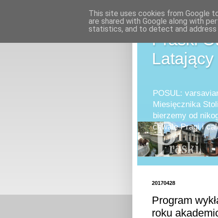
This site uses cookies from Google to 
are shared with Google along with per
statistics, and to detect and address
Praski O
Latający
POSUL: varsavian
Miesięcznika Stol
bierzemy od nikog
chwale Pragi i 
20170428
Program wykł
roku akademi