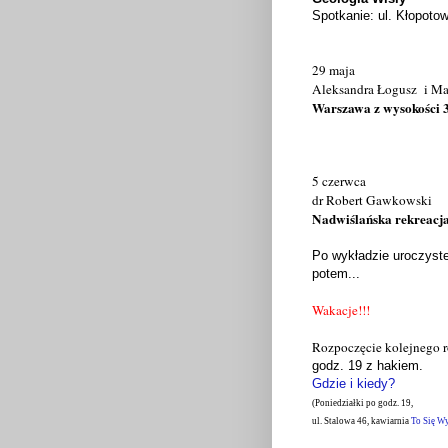
Spotkanie: ul. Kłopoto
29 maja
Aleksandra Łogusz i Ma
Warszawa z wysokości 
5 czerwca
dr Robert Gawkowski
Nadwiślańska rekreacja
Po wykładzie uroczyst
potem...
Wakacje!!!
Rozpoczęcie kolejnego 
godz. 19 z hakiem.
Gdzie i kiedy?
(Poniedziałki po godz. 19,
ul. Stalowa 46, kawiarnia
To Się W