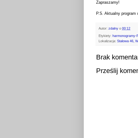
Zapraszamy!
P.S. Aktualny program
Autor:
zdalny
o
00:12
Etykiety:
harmonogramy
Lokalizacja:
Stalowa 46, 
Brak komenta
Prześlij kome