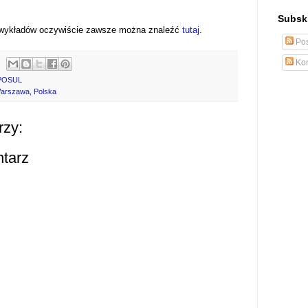
Subskr
 wykładów oczywiście zawsze można znaleźć
tutaj
.
Pos
Kom
-POSUL
Warszawa, Polska
rzy:
ntarz