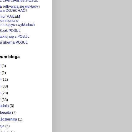
, czyli czym jest POSUL
E odbywają się wykłady i
tam DOJECHAĆ?
ymuj MAILEM
pomnienia o
hodzących wykładach
Book POSUL
taktuj się z POSUL
na główna POSUL
wum bloga
3
(3)
2
(2)
0
(11)
9
(33)
8
(28)
7
(33)
rudnia
(3)
istopada
(7)
aździernika
(1)
aja
(6)